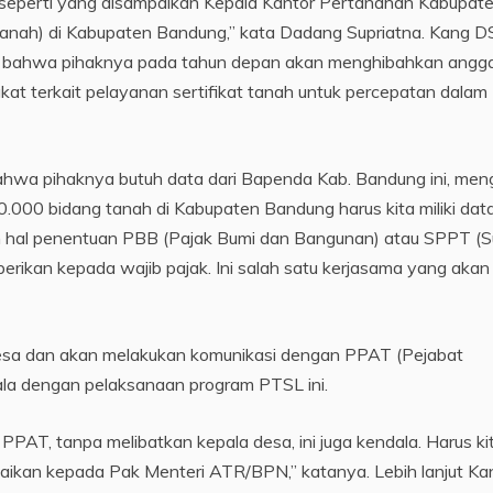
 seperti yang disampaikan Kepala Kantor Pertanahan Kabupat
t tanah) di Kabupaten Bandung,” kata Dadang Supriatna. Kang D
 bahwa pihaknya pada tahun depan akan menghibahkan angg
t terkait pelayanan sertifikat tanah untuk percepatan dalam
hwa pihaknya butuh data dari Bapenda Kab. Bandung ini, men
.000 bidang tanah di Kabupaten Bandung harus kita miliki dat
am hal penentuan PBB (Pajak Bumi dan Bangunan) atau SPPT (S
rikan kepada wajib pajak. Ini salah satu kerjasama yang akan 
esa dan akan melakukan komunikasi dengan PPAT (Pejabat
la dengan pelaksanaan program PTSL ini.
 PPAT, tanpa melibatkan kepala desa, ini juga kendala. Harus ki
aikan kepada Pak Menteri ATR/BPN,” katanya. Lebih lanjut Ka