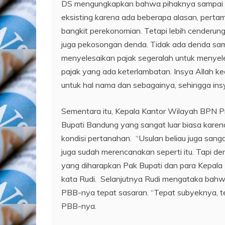
DS mengungkapkan bahwa pihaknya sampai ta
eksisting karena ada beberapa alasan, pertama
bangkit perekonomian. Tetapi lebih cenderun
juga pekosongan denda. Tidak ada denda sam
menyelesaikan pajak segeralah untuk menyeles
pajak yang ada keterlambatan. Insya Allah k
untuk hal nama dan sebagainya, sehingga insy
Sementara itu, Kepala Kantor Wilayah BPN Pr
Bupati Bandung yang sangat luar biasa kare
kondisi pertanahan. “Usulan beliau juga sang
juga sudah merencanakan seperti itu. Tapi 
yang diharapkan Pak Bupati dan para Kepala 
kata Rudi. Selanjutnya Rudi mengataka bah
PBB-nya tepat sasaran. “Tepat subyeknya, te
PBB-nya.