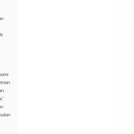
an
ib
hami
trian
an
,”
an
pulan