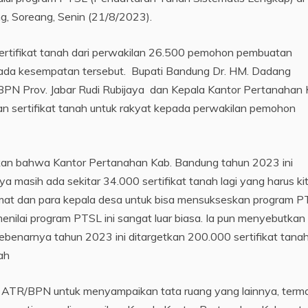
 Soreang, Senin (21/8/2023).
tifikat tanah dari perwakilan 26.500 pemohon pembuatan
 pada kesempatan tersebut. Bupati Bandung Dr. HM. Dadang
BPN Prov. Jabar Rudi Rubijaya dan Kepala Kantor Pertanahan 
 sertifikat tanah untuk rakyat kepada perwakilan pemohon
an bahwa Kantor Pertanahan Kab. Bandung tahun 2023 ini
a masih ada sekitar 34.000 sertifikat tanah lagi yang harus ki
mat dan para kepala desa untuk bisa mensukseskan program 
menilai program PTSL ini sangat luar biasa. Ia pun menyebutkan
benarnya tahun 2023 ini ditargetkan 200.000 sertifikat tana
ah
i ATR/BPN untuk menyampaikan tata ruang yang lainnya, term