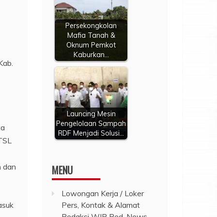
Persekongkolan
Mafia Tanah &
Oknum Pemkot
Kaburkan…
Kab.
Launcing Mesin
Pengelolaan Sampah
ta
RDF Menjadi Solusi…
PTSL
h dan
MENU
Lowongan Kerja / Loker
asuk
Pers, Kontak & Alamat
Redaksi WIP Red-News