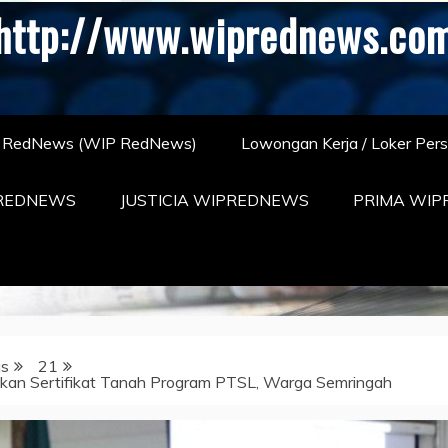
http://www.wiprednews.co
S RedNews (WIP RedNews)
Lowongan Kerja / Loker Per
REDNEWS
JUSTICIA WIPREDNEWS
PRIMA WI
us
21
kan Sertifikat Tanah Program PTSL, Warga Semringah