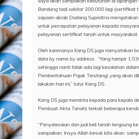
saya akan sampaikan kebutuhan di lapangan
Bandung tadi sekitar 300.000 lagi (sertifika
sapaan akrab Dadang Supriatna mengatakan
untuk percepatan pelayanan kepada masyaraka
pelayanan sertifikat tanah untuk masyarakat.
Oleh karenanya Kang DS juga menyatakan ba
data by name by address. “Yang hampir 1.030
sehingga nanti tidak ada lagi kesalahan dal
Pemberitahuan Pajak Terutang) yang akan dibe
lakukan hari ini,” tutur Kang DS.
Kang DS juga meminta kepada para kepala d
Pembuat Akta Tanah) terkait beberapa kenda
“Penyelesaian dan jual beli tanah langsung ke
sampaikan. Insya Allah besok kita akan samp