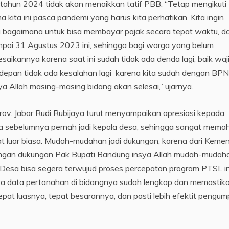
hun 2024 tidak akan menaikkan tatif PBB. “Tetap mengikuti
 kita ini pasca pandemi yang harus kita perhatikan. Kita ingin
g bagaimana untuk bisa membayar pajak secara tepat waktu, d
pai 31 Agustus 2023 ini, sehingga bagi warga yang belum
aikannya karena saat ini sudah tidak ada denda lagi, baik waj
edepan tidak ada kesalahan lagi karena kita sudah dengan BPN
a Allah masing-masing bidang akan selesai,” ujarnya.
ov. Jabar Rudi Rubijaya turut menyampaikan apresiasi kepada
na sebelumnya pernah jadi kepala desa, sehingga sangat mema
at luar biasa. Mudah-mudahan jadi dukungan, karena dari Kemen
dengan dukungan Pak Bupati Bandung insya Allah mudah-mudah
Desa bisa segera terwujud proses percepatan program PTSL ini
wa data pertanahan di bidangnya sudah lengkap dan memastik
pat luasnya, tepat besarannya, dan pasti lebih efektit pengum