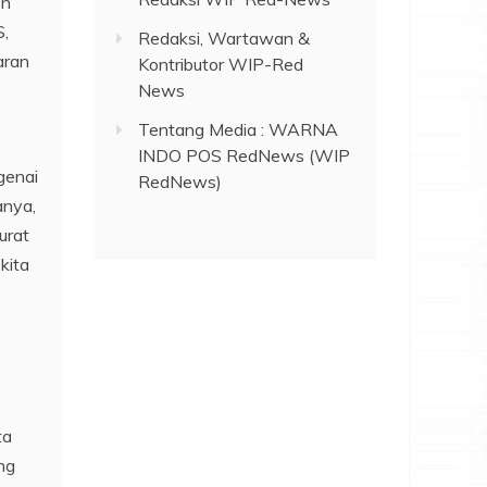
en
S,
Redaksi, Wartawan &
aran
Kontributor WIP-Red
News
Tentang Media : WARNA
INDO POS RedNews (WIP
genai
RedNews)
anya,
urat
kita
ta
ng