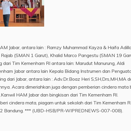
AM Jabar, antara lain : Ramzy Muhammad Kayza & Haifa Adill
 Rajab (SMAN 1 Garut), Khalid Marco Pangestu (SMAN 19 Garu
g dari Tim Kemenham RI antara lain: Marudut Manurung, Aldi
menham Jabar antara lain Kepala Bidang Instrumen dan Penguat
ng dari Jabar, antara lain : Adv.Dr.Boaz Heri S,SH,Drs,MH,MA 
innya. Acara dimeriahkan juga dengan pemberian cindera mata 
Ka.Kanwil HAM Jabar dan bingkisan dari Tim Kemenham RI.
beri cindera mata, piagam untuk sekolah dari Tim Kemenham R
AN 22 Bandung. *** (UBD-HSB/PR-WIPREDNEWS-007-008).