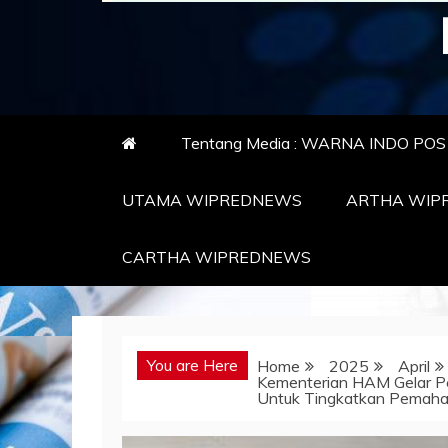
Tentang Media : WARNA INDO PO
UTAMA WIPREDNEWS
ARTHA WIP
CARTHA WIPREDNEWS
You are Here
Home
2025
April
Kementerian HAM Gelar P
Untuk Tingkatkan Pema