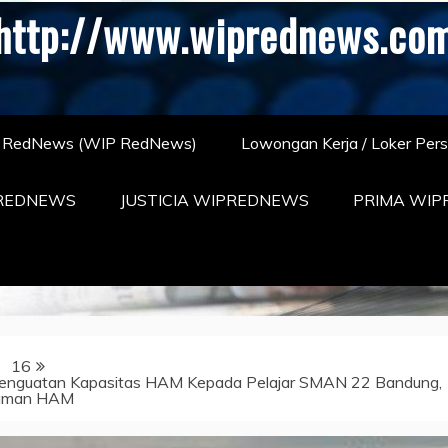
http://www.wiprednews.co
S RedNews (WIP RedNews)
Lowongan Kerja / Loker Per
REDNEWS
JUSTICIA WIPREDNEWS
PRIMA WI
16
enguatan Kapasitas HAM Kepada Pelajar SMAN 22 Bandung,
haman HAM