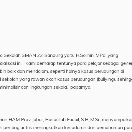
la Sekolah SMAN 22 Bandung yaitu H.Solihin.,MPd, yang
isasi ini, “Kami berharap tentunya para pelajar sebagai gener
ih baik dan mendalam, seperti halnya kasus perudungan di
di sekolah yang rawan akan kasus perudungan (bullying), sehing
nimalisir dari lingkungan sekola,” paparnya.
an HAM Prov Jabar, Hasbullah Fudail, S.H.,M.Si., menyampaika
gkah penting untuk meningkatkan kesadaran dan pemahaman par