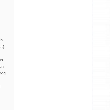
ah
t).
an
dan
bagi
I