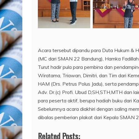
Acara tersebut dipandu para Duta Hukum & H
(MC dari SMAN 22 Bandung), Hamka Fadillah
Turut hadir pula para pembina dan pendampin
Wiratama, Triawan, Dimitri, dan Tim dari Ke
HAM (Drs. Petrus Polus Jadu), serta pendampi
Adv. Dr.(c) Profi. Ubud D,SH,STH,MTH dan la
para peserta aktif, berupa hadiah buku dari 
Sebelumnya acara diakhiri dengan saling mem
dibalas pemberian plakat dari Kepala SM
Related Posts: