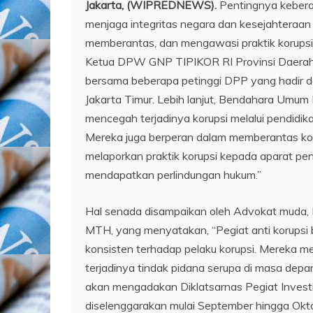
Jakarta, (WIPREDNEWS).
Pentingnya keberada
menjaga integritas negara dan kesejahteraa
memberantas, dan mengawasi praktik korupsi
Ketua DPW GNP TIPIKOR RI Provinsi Daerah 
bersama beberapa petinggi DPP yang hadir da
Jakarta Timur. Lebih lanjut, Bendahara Umum 
mencegah terjadinya korupsi melalui pendidi
Mereka juga berperan dalam memberantas kor
melaporkan praktik korupsi kepada aparat pe
mendapatkan perlindungan hukum.”
Hal senada disampaikan oleh Advokat muda,
MTH, yang menyatakan, “Pegiat anti korupsi
konsisten terhadap pelaku korupsi. Mereka m
terjadinya tindak pidana serupa di masa dep
akan mengadakan Diklatsarnas Pegiat Invest
diselenggarakan mulai September hingga Oktob