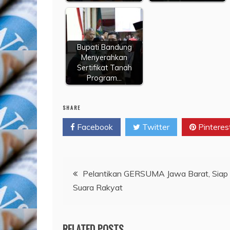
Bupati Bandung
Menyerahkan
Sertifikat Tanah
Program…
SHARE
Facebook
Twitter
Pinteres
Navigasi
Pelantikan GERSUMA Jawa Barat, Siap
Suara Rakyat
pos
RELATED POSTS