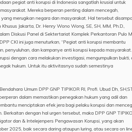
an pegiat anti korupsi di Indonesia sangatlah krusial untuk
n masyarakat. Mereka berperan penting dalam mencegah,
 yang merugikan negara dan masyarakat. Hal tersebut disamp
Khusus Jakarta, Dr. Henry Wono Wong, SE, SH, MM, Ph.D.,
lam Diskusi Panel di Sektertariat Komplek Perkantoran Pulo M
DPP CKI ini juga menuturkan, “Pegiat anti korupsi membantu
kan, penyuluhan, dan kampanye anti korupsi kepada masyarakat.
upsi dengan cara melakukan investigasi, mengumpulkan bukti,
negak hukum. Untuk itu aktivitasnya sudah semestinya
 Bendahara Umum DPP GNP TIPIKOR RI, Profi. Ubud Dh, SH,S
 berperan dalam memastikan penegakan hukum yang adil dan
embantu menciptakan efek jera bagi pelaku korupsi dan mence
an. Berkaitan dengan hal urgen tersebut, maka DPP GNP TIPIKO
igator dan & Intelejenpers Pengawasan Korupsi, yang akan
er 2025, baik secara daring ataupun luring, atau secara on lin