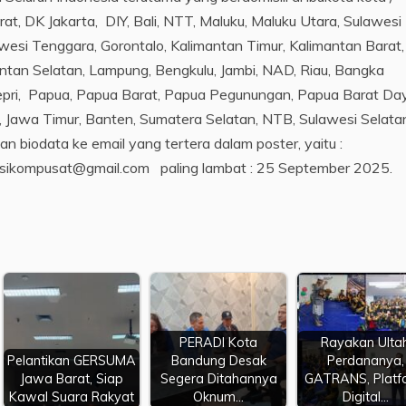
rat, DK Jakarta, DIY, Bali, NTT, Maluku, Maluku Utara, Sulawesi
wesi Tenggara, Gorontalo, Kalimantan Timur, Kalimantan Barat,
ntan Selatan, Lampung, Bengkulu, Jambi, NAD, Riau, Bangka
Kepri, Papua, Papua Barat, Papua Pegunungan, Papua Barat Da
Jawa Timur, Banten, Sumatera Selatan, NTB, Sulawesi Selatan
n biodata ke email yang tertera dalam poster, yaitu :
 fesikompusat@gmail.com paling lambat : 25 September 2025.
PERADI Kota
Rayakan Ulta
Pelantikan GERSUMA
Bandung Desak
Perdananya,
Jawa Barat, Siap
Segera Ditahannya
GATRANS, Platf
Kawal Suara Rakyat
Oknum…
Digital…