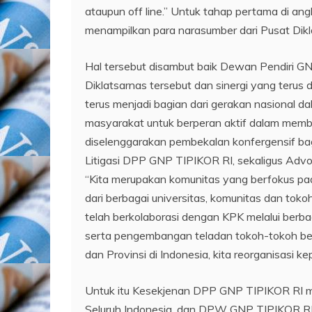
ataupun off line.” Untuk tahap pertama di an
menampilkan para narasumber dari Pusat Dik
Hal tersebut disambut baik Dewan Pendiri G
Diklatsarnas tersebut dan sinergi yang teru
terus menjadi bagian dari gerakan nasional 
masyarakat untuk berperan aktif dalam memba
diselenggarakan pembekalan konfergensif bagi
Litigasi DPP GNP TIPIKOR RI, sekaligus Ad
“Kita merupakan komunitas yang berfokus pa
dari berbagai universitas, komunitas dan toko
telah berkolaborasi dengan KPK melalui berbagai
serta pengembangan teladan tokoh-tokoh beri
dan Provinsi di Indonesia, kita reorganisasi k
Untuk itu Kesekjenan DPP GNP TIPIKOR RI m
Seluruh Indonesia, dan DPW GNP TIPIKOR RI Se