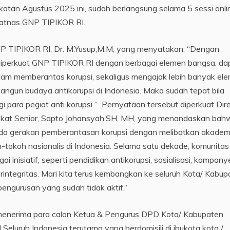
gkatan Agustus 2025 ini, sudah berlangsung selama 5 sessi onli
latnas GNP TIPIKOR RI.
NP TIPIKOR RI, Dr. M.Yusup,M.M, yang menyatakan, “Dengan
s diperkuat GNP TIPIKOR RI dengan berbagai elemen bangsa, da
dalam memberantas korupsi, sekaligus mengajak lebih banyak el
ngun budaya antikorupsi di Indonesia. Maka sudah tepat bila
 para pegiat anti korupsi “ Pernyataan tersebut diperkuat Dire
vokat Senior, Sapto Johansyah,SH, MH, yang menandaskan bah
da gerakan pemberantasan korupsi dengan melibatkan akademi
h-tokoh nasionalis di Indonesia. Selama satu dekade, komunitas 
 inisiatif, seperti pendidikan antikorupsi, sosialisasi, kampany
ntegritas. Mari kita terus kembangkan ke seluruh Kota/ Kabup
epengurusan yang sudah tidak aktif.”
enerima para calon Ketua & Pengurus DPD Kota/ Kabupaten
luruh Indonesia terutama yang berdomisili di ibukota kota /