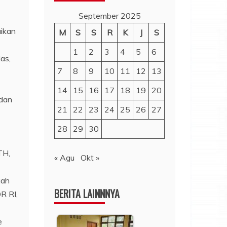
September 2025
aikan
M
S
S
R
K
J
S
1
2
3
4
5
6
as,
7
8
9
10
11
12
13
14
15
16
17
18
19
20
 dan
21
22
23
24
25
26
27
28
29
30
TH,
« Agu
Okt »
gah
BERITA LAINNNYA
R RI,
e