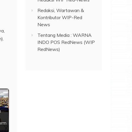
Redaksi, Wartawan &
Kontributor WIP-Red
News
ya,
Tentang Media : WARNA
).
INDO POS RedNews (WIP
RedNews)
h
orm