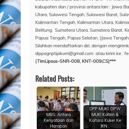
kabupaten dan / provinsi antara lain : Jawa Ba
Utara, Sulawesi Tengah, Sulawesi Barat, Sula
Kalimantan Tengah, Kalimantan Utara, Kalima
Belitung, Sumatera Utara, Sumatera Barat, 
Papua Tengah, Papua Selatan, (Jawa Tengah, 
Silahkan mendaftarkan diri, dengan mengirimka
dippagnptipikorri@gmail.com atau kirim ke :
(TimLipsus-SNR-008, KNT-009,CS)***
Related Posts:
DPP MUKI, DPW
MBG: Antara
MUKI Kaltim &
Kenyataan dan
Kaltara Kuker Ke
Harapan
IKN…