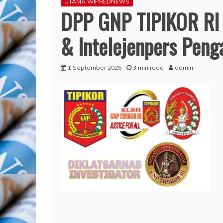
UTAMA WIPREDNEWS
DPP GNP TIPIKOR RI G
& Intelejenpers Peng
1 September 2025
3 min read
admin