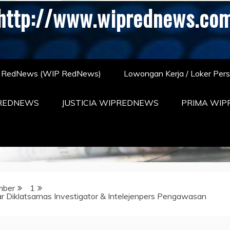
http://www.wiprednews.co
S RedNews (WIP RedNews)
Lowongan Kerja / Loker Per
REDNEWS
JUSTICIA WIPREDNEWS
PRIMA WI
mber
1
 Diklatsarnas Investigator & Intelejenpers Pengawasan