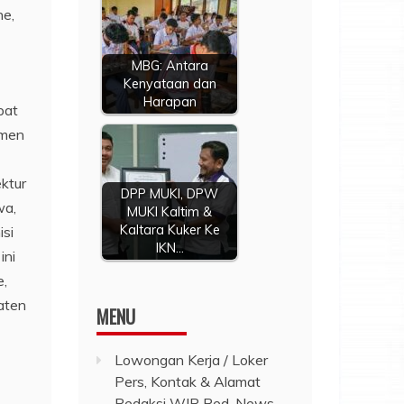
ne,
MBG: Antara
Kenyataan dan
Harapan
pat
emen
ktur
DPP MUKI, DPW
wa,
MUKI Kaltim &
Kaltara Kuker Ke
si
IKN…
ini
e,
aten
MENU
Lowongan Kerja / Loker
Pers, Kontak & Alamat
Redaksi WIP Red-News