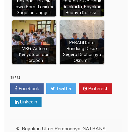
Rakerda DPD PIKI
FanCon 2025 Hadir
Jawa Barat Lahirkan
di Jakarta, Rayakan
Gagasan Unggul…
Budaya Koleksi…
PERADI Kota
MBG: Antara
Bandung Desak
Kenyataan dan
Segera Ditahannya
Harapan
Oknum…
SHARE
Facebook
Twitter
Pinterest
Linkedin
Navigasi
Rayakan Ultah Perdananya, GATRANS,