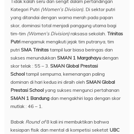
Tidak kalah seru dan sengit dalam pertandingan
Kategori Putri
(Women’s Division)
.
Di sektor putri
yang ditandai dengan warna merah pada papan
skor, dominasi total menjadi panggung utama bagi
tim-tim
(Women’s Division)
raksasa sekolah.
Trinitas
Putri
mengamuk mengikuti jejak tim putranya, tim
putri
SMA Trinitas
tampil luar biasa beringas dan
sukses menundukkan
SMAN 1 Margahayu
dengan
skor telak : 55 – 3.
SMAN Global Prestasi
School
tampil sempurna, kemenangan paling
dominan di hari kedua ini diraih oleh
SMAN Global
Prestasi School
yang sukses mengunci pertahanan
SMAN 1 Bandung
dan mengakhiri laga dengan skor
mutlak : 46 – 1.
Babak
Round of
8 kali ini membuktikan bahwa
kesiapan fisik dan mental di kompetisi seketat
UBC