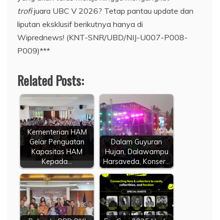
trofi
juara UBC V 2026? Tetap pantau update dan
liputan eksklusif berikutnya hanya di
Wiprednews! (KNT-SNR/UBD/NIJ-U007-P008-
P009)***
Related Posts:
Kementerian HAM
Gelar Penguatan
Dalam Guyuran
Kapasitas HAM
Hujan, Dalawampu
Kepada…
Harsaveda, Konser…