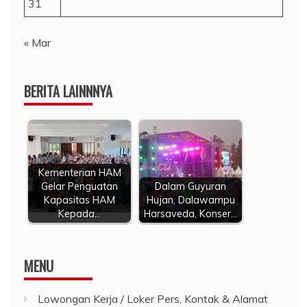
31
« Mar
BERITA LAINNNYA
Kementerian HAM
Gelar Penguatan
Dalam Guyuran
Kapasitas HAM
Hujan, Dalawampu
Kepada…
Harsaveda, Konser…
MENU
Lowongan Kerja / Loker Pers, Kontak & Alamat