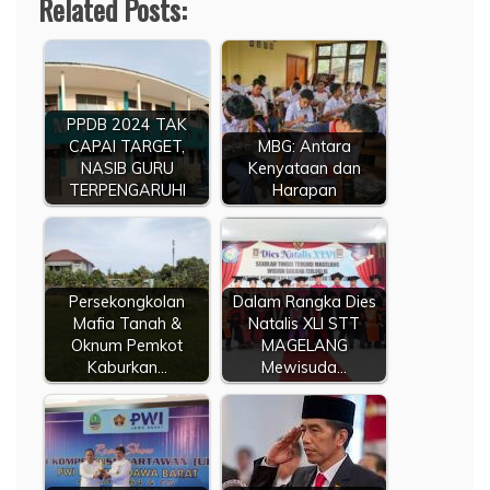
Related Posts:
PPDB 2024 TAK
CAPAI TARGET,
MBG: Antara
NASIB GURU
Kenyataan dan
TERPENGARUHI
Harapan
Persekongkolan
Dalam Rangka Dies
Mafia Tanah &
Natalis XLI STT
Oknum Pemkot
MAGELANG
Kaburkan…
Mewisuda…