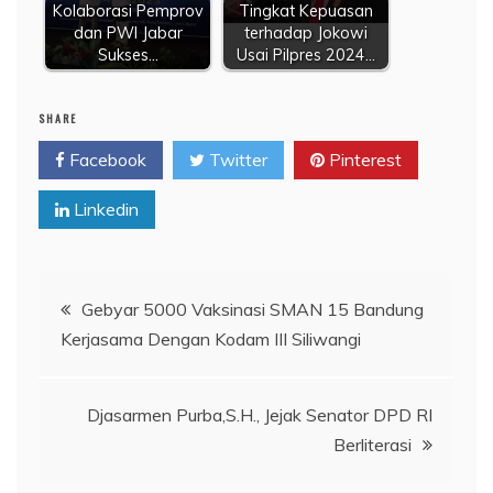
Kolaborasi Pemprov
Tingkat Kepuasan
dan PWI Jabar
terhadap Jokowi
Sukses…
Usai Pilpres 2024…
SHARE
Facebook
Twitter
Pinterest
Linkedin
Navigasi
Gebyar 5000 Vaksinasi SMAN 15 Bandung
Kerjasama Dengan Kodam III Siliwangi
pos
Djasarmen Purba,S.H., Jejak Senator DPD RI
Berliterasi