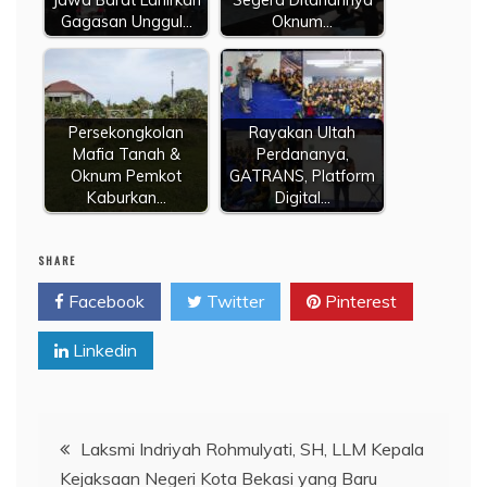
Jawa Barat Lahirkan
Segera Ditahannya
Gagasan Unggul…
Oknum…
Persekongkolan
Rayakan Ultah
Mafia Tanah &
Perdananya,
Oknum Pemkot
GATRANS, Platform
Kaburkan…
Digital…
SHARE
Facebook
Twitter
Pinterest
Linkedin
Navigasi
Laksmi Indriyah Rohmulyati, SH, LLM Kepala
Kejaksaan Negeri Kota Bekasi yang Baru