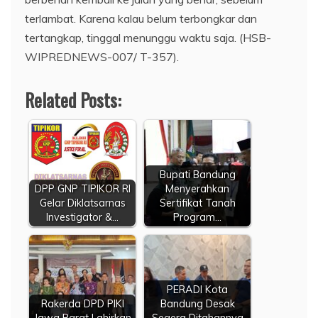
terlambat. Karena kalau belum terbongkar dan
tertangkap, tinggal menunggu waktu saja. (HSB-
WIPREDNEWS-007/ T-357).
Related Posts:
Bupati Bandung
DPP GNP TIPIKOR RI
Menyerahkan
Gelar Diklatsarnas
Sertifikat Tanah
Investigator &…
Program…
PERADI Kota
Rakerda DPD PIKI
Bandung Desak