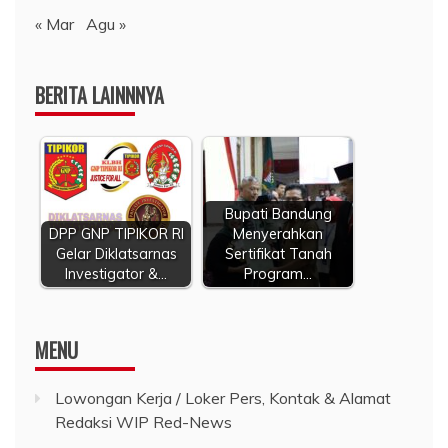
« Mar
Agu »
BERITA LAINNNYA
Bupati Bandung
DPP GNP TIPIKOR RI
Menyerahkan
Gelar Diklatsarnas
Sertifikat Tanah
Investigator &…
Program…
MENU
Lowongan Kerja / Loker Pers, Kontak & Alamat
Redaksi WIP Red-News