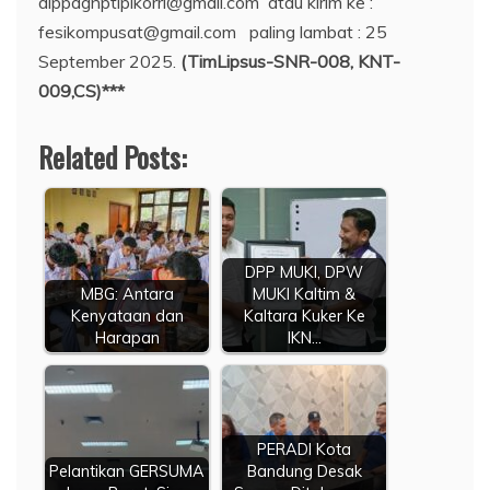
dippagnptipikorri@gmail.com atau kirim ke :
fesikompusat@gmail.com paling lambat : 25
September 2025.
(TimLipsus-SNR-008, KNT-
009,CS)***
Related Posts:
DPP MUKI, DPW
MBG: Antara
MUKI Kaltim &
Kenyataan dan
Kaltara Kuker Ke
Harapan
IKN…
PERADI Kota
Pelantikan GERSUMA
Bandung Desak