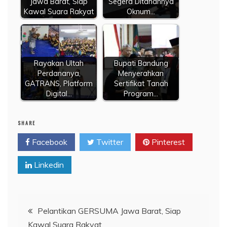
Jawa Barat, Siap
Segera Ditahannya
Kawal Suara Rakyat
Oknum…
Rayakan Ultah
Bupati Bandung
Perdananya,
Menyerahkan
GATRANS, Platform
Sertifikat Tanah
Digital…
Program…
SHARE
Facebook
Twitter
Pinterest
Linkedin
Navigasi
Pelantikan GERSUMA Jawa Barat, Siap
Kawal Suara Rakyat