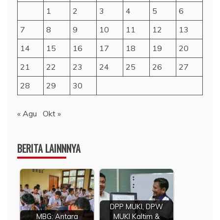
1
2
3
4
5
6
7
8
9
10
11
12
13
14
15
16
17
18
19
20
21
22
23
24
25
26
27
28
29
30
« Agu
Okt »
BERITA LAINNNYA
DPP MUKI, DPW
MBG: Antara
MUKI Kaltim &