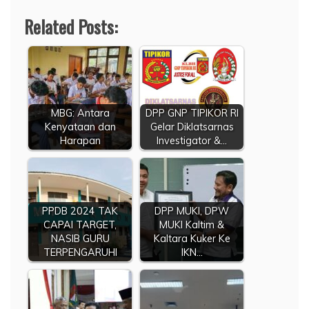
Related Posts:
MBG: Antara
DPP GNP TIPIKOR RI
Kenyataan dan
Gelar Diklatsarnas
Harapan
Investigator &…
PPDB 2024 TAK
DPP MUKI, DPW
CAPAI TARGET,
MUKI Kaltim &
NASIB GURU
Kaltara Kuker Ke
TERPENGARUHI
IKN…