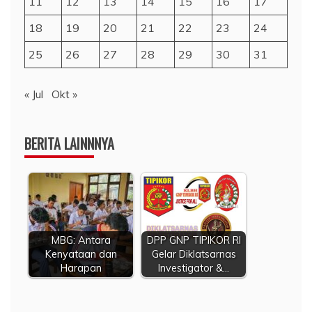
11
12
13
14
15
16
17
18
19
20
21
22
23
24
25
26
27
28
29
30
31
« Jul
Okt »
BERITA LAINNNYA
MBG: Antara
DPP GNP TIPIKOR RI
Kenyataan dan
Gelar Diklatsarnas
Harapan
Investigator &…