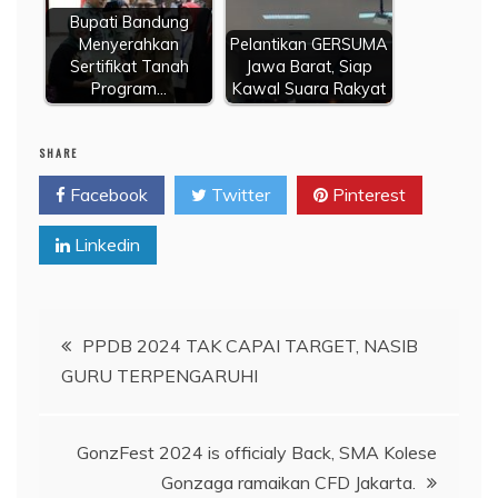
Bupati Bandung
Menyerahkan
Pelantikan GERSUMA
Sertifikat Tanah
Jawa Barat, Siap
Program…
Kawal Suara Rakyat
SHARE
Facebook
Twitter
Pinterest
Linkedin
Navigasi
PPDB 2024 TAK CAPAI TARGET, NASIB
GURU TERPENGARUHI
pos
GonzFest 2024 is officialy Back, SMA Kolese
Gonzaga ramaikan CFD Jakarta.