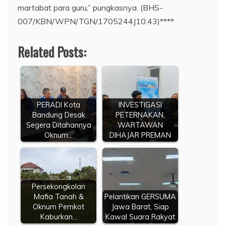
martabat para guru,” pungkasnya. (BHS-
007/KBN/WPN/TGN/1705244J10.43)****
Related Posts:
PERADI Kota
INVESTIGASI
Bandung Desak
PETERNAKAN,
Segera Ditahannya
WARTAWAN
Oknum…
DIHAJAR PREMAN
Persekongkolan
Mafia Tanah &
Pelantikan GERSUMA
Oknum Pemkot
Jawa Barat, Siap
Kaburkan…
Kawal Suara Rakyat