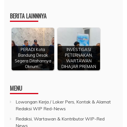
BERITA LAINNNYA
PERADI Kota
INVESTIGASI
Bandung Desak
PETERNAKAN,
Segera Ditahannya
WARTAWAN
Oknum…
DIHAJAR PREMAN
MENU
Lowongan Kerja / Loker Pers, Kontak & Alamat
Redaksi WIP Red-News
Redaksi, Wartawan & Kontributor WIP-Red
News