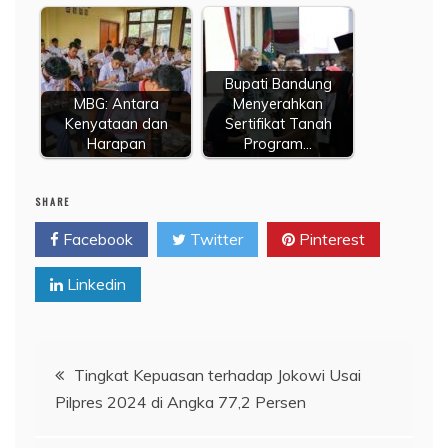
Bupati Bandung
MBG: Antara
Menyerahkan
Kenyataan dan
Sertifikat Tanah
Harapan
Program…
SHARE
Facebook
Twitter
Pinterest
Linkedin
Navigasi
Tingkat Kepuasan terhadap Jokowi Usai
Pilpres 2024 di Angka 77,2 Persen
pos